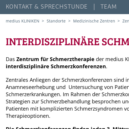
KONTAKT & SPRECHSTUNDE
TEAM
medius KLINIKEN
Standorte
Medizinische Zentren
Zen
INTERDISZIPLINÄRE SCH
Das
Zentrum für Schmerztherapie
der medius KL
interdisziplinäre Schmerzkonferenzen
.
Zentrales Anliegen der Schmerzkonferenzen sind int
Anamneseerhebung und Untersuchung von Patient
Schmerzerkrankungen. Im Rahmen der Schmerzkon
Strategien zur Schmerzbehandlung besprochen und d
Patienten mit komplizierten Schmerzsyndromen 
Therapieoptionen.