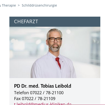
& Therapie
Schilddrüsenchirurgie
CHEFARZT
PD Dr. med. Tobias Leibold
Telefon 07022 / 78-21100
Fax 07022 / 78-21109
t.leibold@
medius-kliniken.de