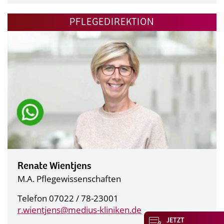
PFLEGEDIREKTION
Renate Wientjens
M.A. Pflegewissenschaften
Telefon 07022 / 78-23001
r.wientjens@
medius-kliniken.de
JETZT