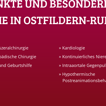
NKTE UND BESONDER
IE IN OSTFILDERN-RU
szeralchirurgie
Kardiologie
pädische Chirurgie
Kontinuierliches Nier
nd Geburtshilfe
Intraaortale Gegenpu
Hypothermische
Postreanimationsbeh