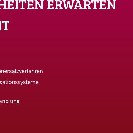
HEITEN ERWARTEN
IT
enersatzverfahren
lsationssysteme
andlung