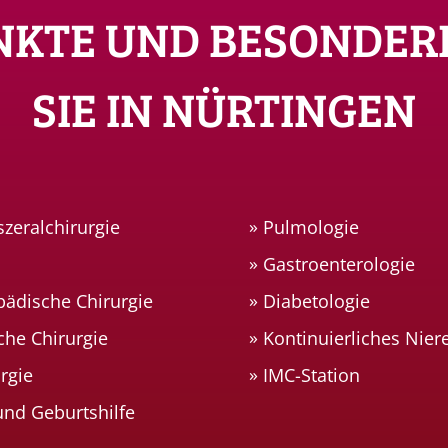
NKTE UND BESONDER
SIE IN NÜRTINGEN
szeralchirurgie
Pulmologie
Gastroenterologie
pädische Chirurgie
Diabetologie
che Chirurgie
Kontinuierliches Nier
rgie
IMC-Station
nd Geburtshilfe