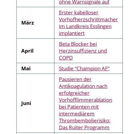
ohne Warnsignale auf
Erster kabelloser
Vorhofherzschrittmacher
März
im Landkreis Esslingen
implantiert
Beta Blocker bei
April
Herzinsuffizienz und
COPD
Mai
Studie “Champion AF”
Pausieren der
Antikoagulation nach
erfolgreicher
Vorhofflimmerablation
Juni
bei Patienten mit
intermediärem
Thrombembolierisiko:
Das Ruiter Programm