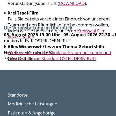
Veranstaltungsübersicht (
DOWNLOAD
).
Kreißsaal-Film
Falls Sie bereits vorab einen Eindruck von unserem
Team und den Räumlichkeiten bekommen wollen,
Die Veranstaltung im Überblick
laden wir Sie herzlich ein, unseren
Kreißsaal-Film
05. August 2026 19.00 Uhr
-
05. August 2026 22.30 U
anzuschauen
.
medius KLINIK OSTFILDERN-RUIT
Konferenzräume 1-2
Alles Wissenswertes zum Thema Geburtshilfe
Hedelfinger Straße 166
Website der medius Klinik für Frauenheilkunde und
73760
Geburtshilfe am Standort OSTFILDERN-RUIT
Ostfildern
Standorte
Medizinische Leistungen
Patienten & Angehörige