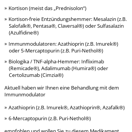
Kortison (meist das „Prednisolon“)
Kortison-freie Entzündungshemmer: Mesalazin (z.B.
Salofalk®, Pentasa®, Claversal®) oder Sulfasalazin
(Azulfidine®)
Immunmodulatoren: Azathioprin (z.B. Imurek®)
oder 5-Mercaptopurin (z.B. Puri-Nethol®)
Biologika / TNF-alpha-Hemmer: Infliximab
(Remicade®), Adalimumab (Humira®) oder
Certolizumab (Cimzia®)
Aktuell haben wir Ihnen eine Behandlung mit dem
Immunmodulator
Azathioprin (z.B. Imurek®, Azathioprin®, Azafalk®)
6-Mercaptopurin (z.B. Puri-Nethol®)
empfohlen und wollen Sie zu diesem Medikament