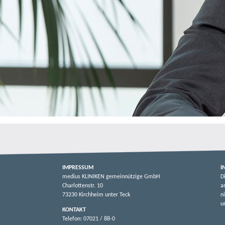
IMPRESSUM
I
medius KLINIKEN gemeinnützige GmbH
D
Charlottenstr. 10
a
73230 Kirchheim unter Teck
n
u
KONTAKT
Telefon: 07021 / 88-0