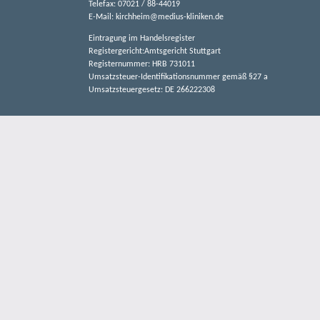
Telefax: 07021 / 88-44019
E-Mail:
kirchheim@medius-kliniken.de
Eintragung im Handelsregister
Registergericht:Amtsgericht Stuttgart
Registernummer: HRB 731011
Umsatzsteuer-Identifikationsnummer gemäß §27 a
Umsatzsteuergesetz: DE 266222308